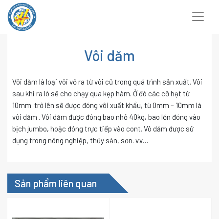
Chuyển
đến
nội
dung
Vôi dăm
Vôi dăm là loại vôi vỡ ra từ vôi củ trong quá trình sản xuất. Vôi
sau khi ra lò sẽ cho chạy qua kẹp hàm. Ở đó các cỡ hạt từ
10mm trở lên sẽ được đóng vôi xuất khẩu, từ 0mm – 10mm là
vôi dăm . Vôi dăm được đóng bao nhỏ 40kg, bao lớn đóng vào
bịch jumbo, hoặc đóng trực tiếp vào cont. Vô dăm được sử
dụng trong nông nghiệp, thủy sản, sơn. v.v…
Sản phẩm liên quan