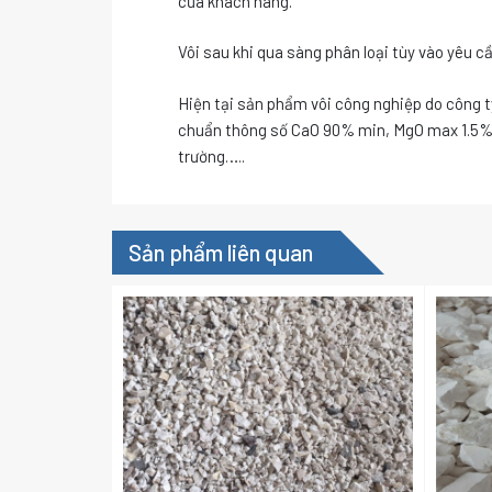
của khách hàng.
Vôi sau khi qua sàng phân loại tùy vào yêu c
Hiện tại sản phẩm vôi công nghiệp do công ty
chuẩn thông số CaO 90% min, MgO max 1.5% ng
trường…..
Sản phẩm liên quan