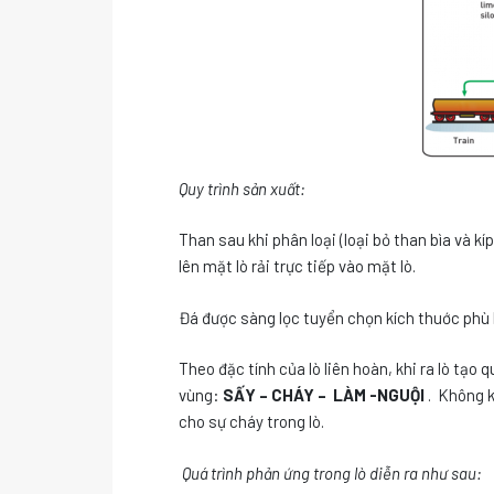
Quy trình sản xuất:
Than sau khi phân loại (loại bỏ than bìa và k
lên mặt lò rải trực tiếp vào mặt lò.
Đá được sàng lọc tuyển chọn kích thuớc phù 
Theo đặc tính của lò liên hoàn, khi ra lò tạo
vùng:
SẤY – CHÁY – LÀM -NGUỘI
. Không kh
cho sự cháy trong lò.
Quá trình phản ứng trong lò diễn ra như sau: