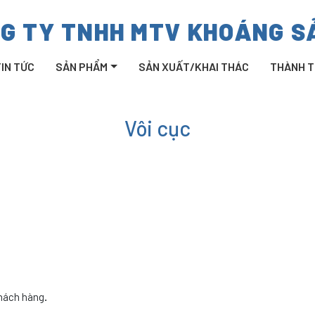
G TY TNHH MTV KHOÁNG SẢ
TIN TỨC
SẢN PHẨM
SẢN XUẤT/KHAI THÁC
THÀNH T
Vôi cục
hách hàng
.