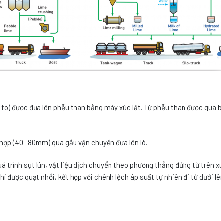
íp to) được đưa lên phễu than bằng máy xúc lật. Từ phễu than được qua 
hợp (40- 80mm) qua gầu vận chuyển đưa lên lò.
 quá trình sụt lún, vật liệu dịch chuyển theo phương thẳng đứng từ trên 
í được quạt nhồi, kết hợp với chênh lệch áp suất tự nhiên đi từ dưới lê