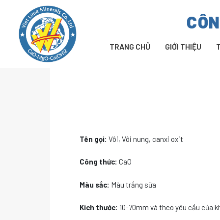
Chuyển
CÔN
đến
nội
dung
TRANG CHỦ
GIỚI THIỆU
Tên gọi:
Vôi, Vôi nung, canxi oxit
Công thức:
CaO
Màu sắc:
Màu trắng sữa
Kích thước:
10-70mm và theo yêu cầu của k