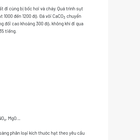
 đi cùng bị bốc hơi và cháy. Quá trình sụt
ạt 1000 đến 1200 độ. Đá vôi CaCO
chuyển
3
ơng đối cao khoảng 300 độ, không khí đi qua
35 tiếng.
NO
, MgO…
x
 sàng phân loại kích thước hạt theo yêu cầu