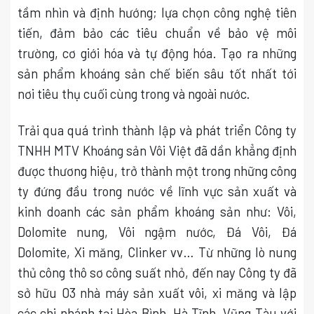
tầm nhìn và định hướng; lựa chọn công nghệ tiên
tiến, đảm bảo các tiêu chuẩn về bảo vệ môi
trường, cơ giới hóa và tự động hóa. Tạo ra những
sản phẩm khoáng sản chế biến sâu tốt nhất tới
nơi tiêu thụ cuối cùng trong và ngoài nước.
Trải qua quá trình thành lập và phát triển Công ty
TNHH MTV Khoáng sản Vôi Việt đã dần khẳng định
được thương hiệu, trở thành một trong những công
ty đứng đầu trong nước về lĩnh vực sản xuất và
kinh doanh các sản phẩm khoáng sản như: Vôi,
Dolomite nung, Vôi ngậm nước, Đá Vôi, Đá
Dolomite, Xi măng, Clinker vv… Từ những lò nung
thủ công thô sơ công suất nhỏ, đến nay Công ty đã
sở hữu 03 nhà máy sản xuất vôi, xi măng và lập
các chi nhánh tại Hòa Bình, Hà Tĩnh, Vũng Tàu với