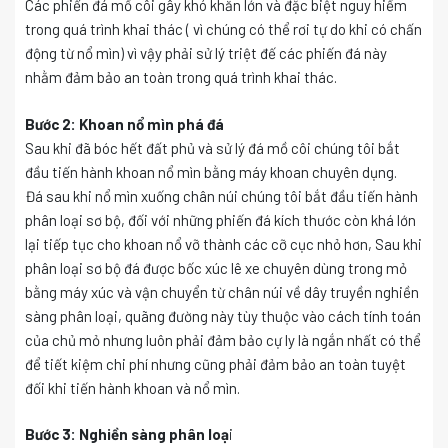
Các phiến đá mồ côi gây khó khăn lớn và đặc biệt nguy hiểm
trong quá trình khai thác ( vì chúng có thể rơi tự do khi có chấn
động từ nổ mìn) vì vậy phải sử lý triệt đế các phiến đá này
nhằm đảm bảo an toàn trong quá trình khai thác.
Bước 2: Khoan nổ mìn phá đá
Sau khi đã bóc hết đất phủ và sử lý đá mồ côi chúng tôi bắt
đầu tiến hành khoan nổ mìn bằng máy khoan chuyên dụng.
Đá sau khi nổ mìn xuống chân núi chúng tôi bắt đầu tiến hành
phân loại sơ bộ, đối với những phiến đá kích thước còn khá lớn
lại tiếp tục cho khoan nổ vỡ thành các cỡ cục nhỏ hơn, Sau khi
phân loại sơ bộ đá được bốc xúc lê xe chuyên dùng trong mỏ
bằng máy xúc và vận chuyển từ chân núi về dây truyền nghiền
sàng phân loại, quãng đường này tùy thuộc vào cách tính toán
của chủ mỏ nhưng luôn phải đảm bảo cự ly là ngắn nhất có thể
để tiết kiệm chi phí nhưng cũng phải đảm bảo an toàn tuyệt
đối khi tiến hành khoan và nổ mìn.
Bước 3: Nghiền sàng phân loạ
i