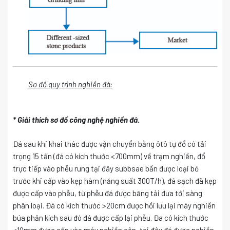
Sơ đồ quy trình nghiền đá:
* Giải thích sơ đồ công nghệ nghiền đá.
Đá sau khi khai thác được vận chuyển bằng ôtô tự đổ có tải
trọng 15 tấn (đá có kích thước <700mm) về trạm nghiền, đổ
trực tiếp vào phễu rung tại đây subbsae bẩn được loại bỏ
trước khi cấp vào kẹp hàm (năng suất 300T/h), đá sạch đã kẹp
được cấp vào phễu, từ phễu đá được băng tải đưa tới sàng
phân loại. Đá có kích thước >20cm được hồi lưu lại máy nghiền
búa phản kích sau đó đá được cấp lại phễu. Đa có kích thước
<10mm được cấp vào máy nghiền côn, tại đây đá được nghiền