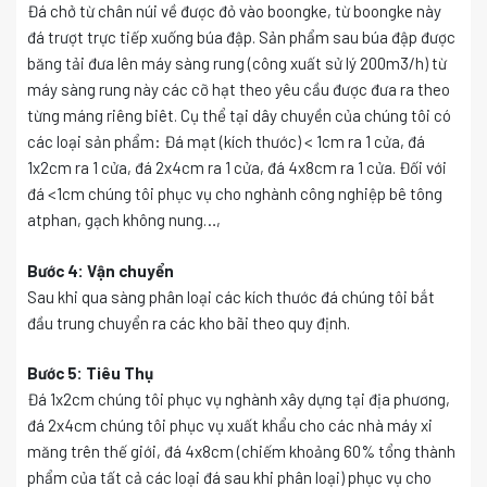
Đá chở từ chân núi về được đỏ vào boongke, từ boongke này
đá trượt trực tiếp xuống búa đập. Sản phẩm sau búa đập được
băng tải đưa lên máy sàng rung (công xuất sử lý 200m3/h) từ
máy sàng rung này các cỡ hạt theo yêu cầu được đưa ra theo
từng máng riêng biêt. Cụ thể tại dây chuyền của chúng tôi có
các loại sản phẩm: Đá mạt (kích thước) < 1cm ra 1 cửa, đá
1x2cm ra 1 cửa, đá 2x4cm ra 1 cửa, đá 4x8cm ra 1 cửa. Đối với
đá <1cm chúng tôi phục vụ cho nghành công nghiệp bê tông
atphan, gạch không nung…,
Bước 4: Vận chuyển
Sau khi qua sàng phân loại các kích thước đá chúng tôi bắt
đầu trung chuyển ra các kho bãi theo quy định.
Bước 5: Tiêu Thụ
Đá 1x2cm chúng tôi phục vụ nghành xây dựng tại địa phương,
đá 2x4cm chúng tôi phục vụ xuất khẩu cho các nhà máy xi
măng trên thế giới, đá 4x8cm (chiếm khoảng 60% tổng thành
phẩm của tất cả các loại đá sau khi phân loại) phục vụ cho