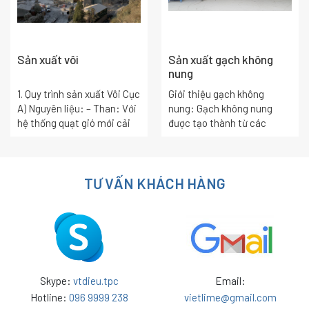
Sản xuất vôi
Sản xuất gạch không
nung
1. Quy trình sản xuất Vôi Cục
Giới thiệu gạch không
A) Nguyên liệu: – Than: Với
nung: Gạch không nung
hệ thống quạt gió mới cải
được tạo thành từ các
tiến của lò liên hoàn cho
nguyên liệu tự nhiên, sẵn có
phép sử dụng loại than bã
và không sử dụng nhiệt để
sàng…
nung. Chúng được kết
TƯ VẤN KHÁCH HÀNG
dính…
Skype:
vtdieu.tpc
Email:
Hotline:
096 9999 238
vietlime@gmail.com