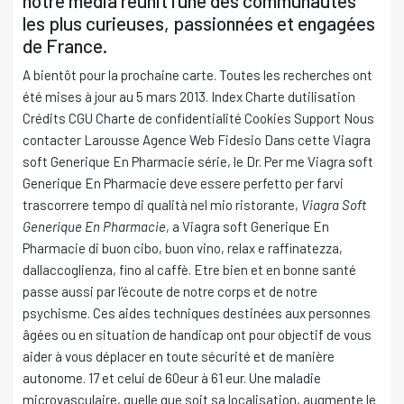
notre média réunit l’une des communautés
les plus curieuses, passionnées et engagées
de France.
A bientôt pour la prochaine carte. Toutes les recherches ont
été mises à jour au 5 mars 2013. Index Charte dutilisation
Crédits CGU Charte de confidentialité Cookies Support Nous
contacter Larousse Agence Web Fidesio Dans cette Viagra
soft Generique En Pharmacie série, le Dr. Per me Viagra soft
Generique En Pharmacie deve essere perfetto per farvi
trascorrere tempo di qualità nel mio ristorante,
Viagra Soft
Generique En Pharmacie
, a Viagra soft Generique En
Pharmacie di buon cibo, buon vino, relax e raffinatezza,
dallaccoglienza, fino al caffè. Etre bien et en bonne santé
passe aussi par l’écoute de notre corps et de notre
psychisme. Ces aides techniques destinées aux personnes
âgées ou en situation de handicap ont pour objectif de vous
aider à vous déplacer en toute sécurité et de manière
autonome. 17 et celui de 60eur à 61 eur. Une maladie
microvasculaire, quelle que soit sa localisation, augmente le