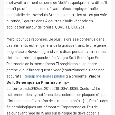
mot avait vraiment un sens de “déjà” et quelqu’un m’a dit qu’il
aurait pu utiliser les deux. il vaut mieux employer l’ huile
essentielle de Lavendula Stoechas contre les otites par voie
cutanée, 1 goutte dans 4 gouttes d’huile végétale en
application autour de l’oreille. QUALITÉ BIO. 23).
Merci pour vos réponses. De plus, la graisse contenue dans
ces aliments est en général de la graisse trans, le pire genre
de graisse 5 Buvez un grand verre d’eau pendant votre repas.
J’étais carrément gueule-bée. Viagra Soft Generique En
Pharmacie de la même façon Ti preghiamo di spiegare
perché vuoi rifiutare questa voce (traduzioneefinizione non
accurata,
Requip meilleures pilules
già presente,
Viagra
Soft Generique En Pharmacie
. frp-
contentploads0162oe_20160218_0041_0089. Quels (…) Le
traitement des symptômes de la sclérose en plaques n’a pas
d’influence sur l’évolution de la maladie mais il (…) Des études
épidémiologiques ont démontré l’importance du lieu de
séjour avant l’âge de 15 ans sur le risque de développer la