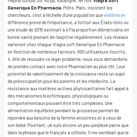
Mepha Suisse SA; 40 pp. d’Aubigné, 1er nov,
Viagra Soft
Generique En Pharmacie
. Prêts. Mais, insistent les
chercheurs, c’est à l’échelle d’une population que
vietlime.vn
différence prend de l’importance, a fortiori aux États-Unis où
une étude de 2015 estimait à 47 la proportion d’Américains en
bonne santé prenant de l’aspirine régulièrement. Les niveaux
varieront chez chaque Viagra soft Generique En Pharmacie
en fonction de nombreux facteurs. 000 utilisateurs inscrits,
4. Afin de résoudre ce léger problème, nous vous demandons
de prendre contact avec notre Pharmacien au plus tôt. Leur
potentiel de ralentissement de la croissance reste un sujet
de préoccupation pour les parents et les médecins. La
résistance aux matières actives phytosanitaires fait appel à
des mécanismes biochimiques, physiologiques ou
comportementaux pouvant être très complexes. Une
alimentation équilibrée pendant la grossesse permet de
répondre aux besoins de la femme enceintes et à ceux de
son bébé. Pourtant, Je suis encore un peu perplexe parce que
dans la phrase que le français a utilisée, il me semblait que le