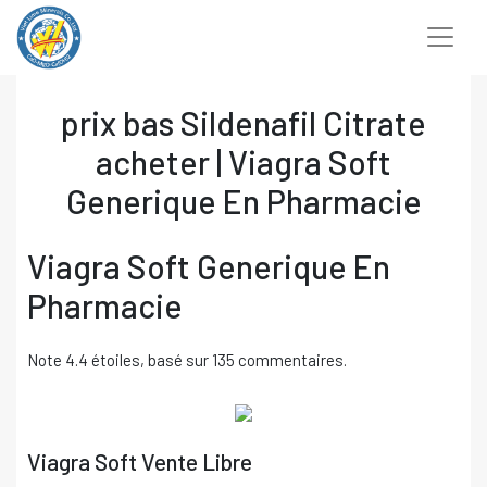
Chuyển
đến
nội
dung
prix bas Sildenafil Citrate
acheter | Viagra Soft
Generique En Pharmacie
Viagra Soft Generique En
Pharmacie
Note
4.4
étoiles, basé sur
135
commentaires.
Viagra Soft Vente Libre