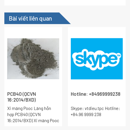
Bài viết liên quan
PCB40 (QCVN
Hotline: +84969999238
16:2014/BXD)
Xi măng Pooc Lăng hỗn
Skype: vtdieu.tpc Hotline:
hợp PCB40 (QCVN
+84.96 9999 238
16:2014/BXD) Xi măng Pooc
lăng hỗn hợp PCB40 phù