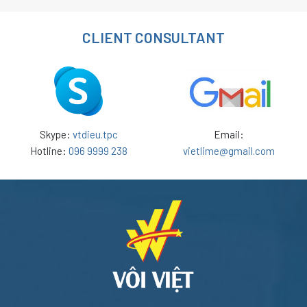
hợp cho tất cả các công
trình dân dụng và công
nghiệp, các công trình…
CLIENT CONSULTANT
Skype:
vtdieu.tpc
Email:
Hotline:
096 9999 238
vietlime@gmail.com