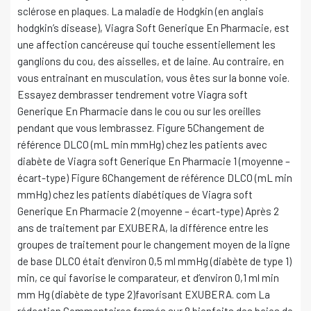
sclérose en plaques. La maladie de Hodgkin (en anglais
hodgkin’s disease), Viagra Soft Generique En Pharmacie, est
une affection cancéreuse qui touche essentiellement les
ganglions du cou, des aisselles, et de laine. Au contraire, en
vous entrainant en musculation, vous êtes sur la bonne voie.
Essayez dembrasser tendrement votre Viagra soft
Generique En Pharmacie dans le cou ou sur les oreilles
pendant que vous lembrassez. Figure 5Changement de
référence DLCO (mL min mmHg) chez les patients avec
diabète de Viagra soft Generique En Pharmacie 1 (moyenne –
écart-type) Figure 6Changement de référence DLCO (mL min
mmHg) chez les patients diabétiques de Viagra soft
Generique En Pharmacie 2 (moyenne – écart-type) Après 2
ans de traitement par EXUBERA, la différence entre les
groupes de traitement pour le changement moyen de la ligne
de base DLCO était d’environ 0,5 ml mmHg (diabète de type 1)
min, ce qui favorise le comparateur, et d’environ 0,1 ml min
mm Hg (diabète de type 2)favorisant EXUBERA. com La
rédaction Commentaires fermés sur 8 bienfaits des baies de