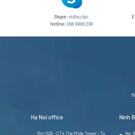
Skype:
vtdieu.tpc
E
Hotline:
096 9999 238
N
Ha Noi office
Ninh B
Rm 1126 - CT4 The Pride Tower - To
No. 