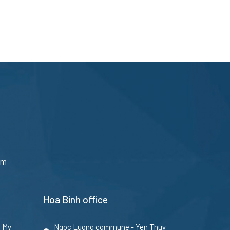
am
Hoa Binh office
u My
Ngoc Luong commune - Yen Thuy