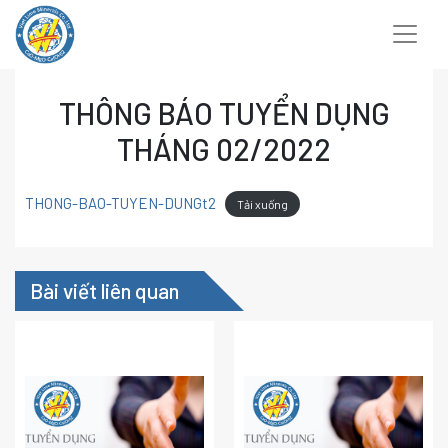
Chuyển
đến
nội
dung
THÔNG BÁO TUYỂN DỤNG
THÁNG 02/2022
THONG-BAO-TUYEN-DUNGt2
Tải xuống
Bài viết liên quan