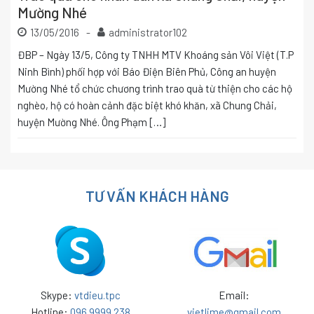
Mường Nhé
13/05/2016
-
administrator102
ĐBP – Ngày 13/5, Công ty TNHH MTV Khoáng sản Vôi Việt (T.P
Ninh Bình) phối hợp với Báo Điện Biên Phủ, Công an huyện
Mường Nhé tổ chức chương trình trao quà từ thiện cho các hộ
nghèo, hộ có hoàn cảnh đặc biệt khó khăn, xã Chung Chải,
huyện Mường Nhé. Ông Phạm […]
TƯ VẤN KHÁCH HÀNG
Skype:
vtdieu.tpc
Email:
Hotline:
096 9999 238
vietlime@gmail.com