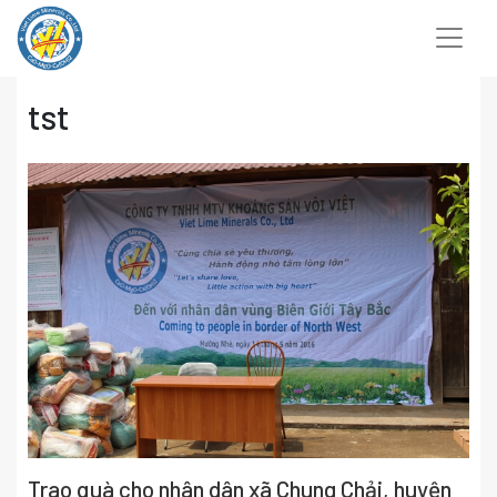
Chuyển
đến
nội
dung
tst
Trao quà cho nhân dân xã Chung Chải, huyện